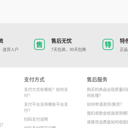
流
售后无忧
特
、送货入户
7天包退、30天包换
正品
支付方式
售后服务
支付方式有哪些？如何支
购买的商品出现质量问
付？
何处理？
支付平台支持哪些平台支
如何申请退货/换货？
付？
我的退款会给我退到哪
扫码支付说明
退换货运费是如何收取
到？